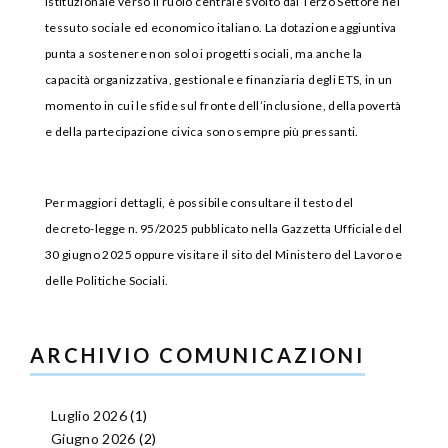
istituzionale verso il ruolo centrale svolto dal Terzo Settore nel
tessuto sociale ed economico italiano. La dotazione aggiuntiva
punta a sostenere non solo i progetti sociali, ma anche la
capacità organizzativa, gestionale e finanziaria degli ETS, in un
momento in cui le sfide sul fronte dell’inclusione, della povertà
e della partecipazione civica sono sempre più pressanti.
Per maggiori dettagli, è possibile consultare il testo del
decreto-legge n. 95/2025 pubblicato nella Gazzetta Ufficiale del
30 giugno 2025 oppure visitare il sito del Ministero del Lavoro e
delle Politiche Sociali.
ARCHIVIO COMUNICAZIONI
Luglio 2026
(1)
Giugno 2026
(2)