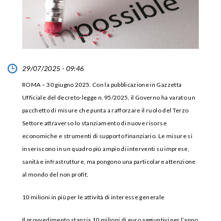
29/07/2025 - 09:46
ROMA – 30 giugno 2025. Con la pubblicazione in Gazzetta
Ufficiale del decreto-legge n. 95/2025, il Governo ha varato un
pacchetto di misure che punta a rafforzare il ruolo del Terzo
Settore attraverso lo stanziamento di nuove risorse
economiche e strumenti di supporto finanziario. Le misure si
inseriscono in un quadro più ampio di interventi su imprese,
sanità e infrastrutture, ma pongono una particolare attenzione
al mondo del non profit.
10 milioni in più per le attività di interesse generale
Il provvedimento stanzia 10 milioni di euro aggiuntivi per l’anno