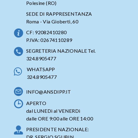
Polesine (RO)
SEDE DI RAPPRESENTANZA
Roma - Via Gioberti, 60
CF: 92082410280
P.IVA: 02674110289
SEGRETERIA NAZIONALE Tel.
324.8905477
WHATSAPP
324.8905477
INFO@ANSDIPP.IT
APERTO
dal LUNEDì al VENERDì
dalle ORE 9:00 alle ORE 14:00
PRESIDENTE NAZIONALE:
DR. SERGIO SGUBIN