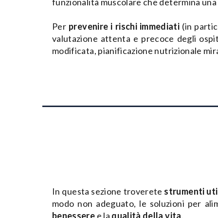
funzionalità muscolare che determina una rel
Per
prevenire i rischi immediati
(in parti
valutazione attenta e precoce degli ospit
modificata, pianificazione nutrizionale mi
In questa sezione troverete
strumenti uti
modo non adeguato, le soluzioni per alim
benessere
e la
qualità della vita
.