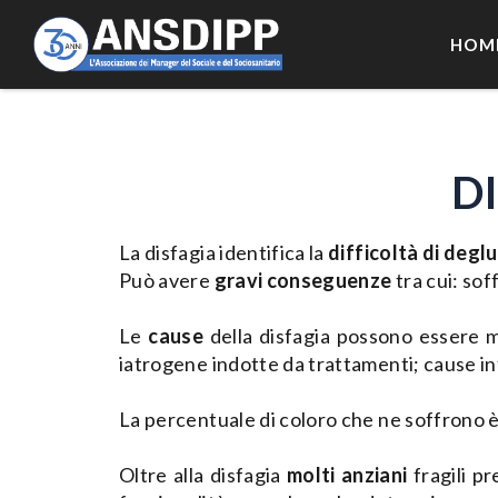
HOM
D
La disfagia identifica la
difficoltà di deglu
Può avere
gravi conseguenze
tra cui: sof
Le
cause
della disfagia possono essere m
iatrogene indotte da trattamenti; cause in
La percentuale di coloro che ne soffrono è el
Oltre alla disfagia
molti anziani
fragili p