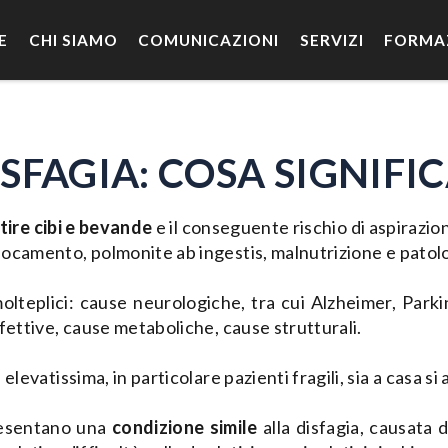
E
CHI SIAMO
COMUNICAZIONI
SERVIZI
FORMA
ISFAGIA: COSA SIGNIFIC
tire cibi e bevande
e il conseguente rischio di aspirazion
focamento, polmonite ab ingestis, malnutrizione e patolo
olteplici: cause neurologiche, tra cui Alzheimer, Parkin
fettive, cause metaboliche, cause strutturali.
evatissima, in particolare pazienti fragili, sia a casa si a
resentano una
condizione simile
alla disfagia, causata