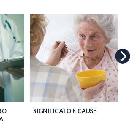
RO
SIGNIFICATO E CAUSE
C
SA
I
D