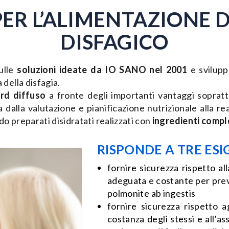
PER L’ALIMENTAZIONE D
DISFAGICO
ulle
soluzioni ideate da IO SANO nel 2001
e svilupp
 della disfagia.
rd diffuso
a fronte degli importanti vantaggi soprattu
va dalla valutazione e pianificazione nutrizionale alla 
ndo preparati disidratati realizzati con
ingredienti compl
RISPONDE A TRE ES
fornire
sicurezza
rispetto al
adeguata e costante per prev
polmonite ab ingestis
fornire sicurezza rispetto a
costanza degli stessi e all’as