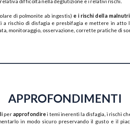
ativa difficoltà nella deglutizione e i relativi rischi.
colare di polmonite ab ingestis)
e i rischi della malnutr
i a rischio di disfagia e presbifagia e mettere in atto 
rata, monitoraggio, osservazione, corrette pratiche di s
APPROFONDIMENTI
li
per
approfondire
i temi inerenti la disfagia, i rischi
entarlo in modo sicuro preservando il gusto e il piace