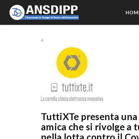
HOM
4
TuttiXTe presenta una s
amica che si rivolge a 
nella lotta contro il