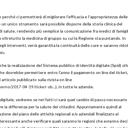
erché ci permetterà di migliorare l'efficacia e l'appropriatezza delle
 un unico strumento sarà possibile disporre della storia clinica del
 di salute, rendendo più semplice la comunicazione fra medici di famigl
do oltretutto la medicina di gruppo su cui la Regione sta puntando. In
li interventi, verrà garantita la continuità delle cure e saranno ridott
mi».
e la realizzazione del Sistema pubblico di identità digitale (Spid) olt
he dovrebbe permettere entro l'anno il pagamento on line del ticket,
 articolo pubblicato sulla rivista on line
verno/2017-04-19/ticket-ob...
), in tutte le aziende.
 digitale, vedremo se nei fatti ci sarà quel cambio di passo necessario
e la differenza per la salute dei cittadini. Appuntamento quindi al
one del piano delle attività regionali e/o aziendali finalizzato al
nteressante anche verificare quali saranno le regioni che avranno deci