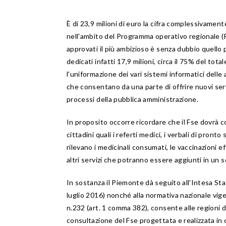
È di 23,9 milioni di euro la cifra complessivamen
nell'ambito del Programma operativo regionale (
approvati il più ambizioso è senza dubbio quello 
dedicati infatti 17,9 milioni, circa il 75% del tot
l'uniformazione dei vari sistemi informatici delle a
che consentano da una parte di offrire nuovi serviz
processi della pubblica amministrazione.
In proposito occorre ricordare che il Fse dovrà co
cittadini quali i referti medici, i verbali di pront
rilevano i medicinali consumati, le vaccinazioni ef
altri servizi che potranno essere aggiunti in u
In sostanza il Piemonte dà seguito all'Intesa Sta
luglio 2016) nonché alla normativa nazionale vig
n.232 (art. 1 comma 382), consente alle regioni di
consultazione del Fse progettata e realizzata in co