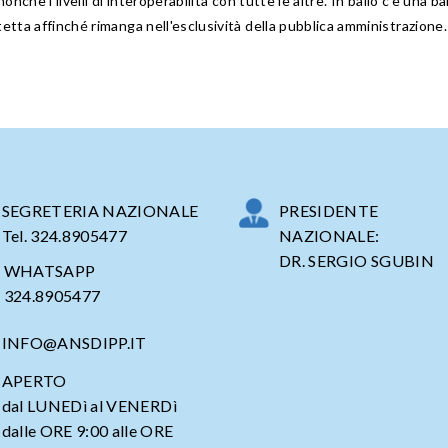
onchè i livelli di interoperabilità con tutte le altre. In ballo c'è una b
tetta affinché rimanga nell'esclusività della pubblica amministrazione.
SEGRETERIA NAZIONALE
PRESIDENTE
Tel. 324.8905477
NAZIONALE:
DR. SERGIO SGUBIN
WHATSAPP
324.8905477
INFO@ANSDIPP.IT
APERTO
dal LUNEDì al VENERDì
dalle ORE 9:00 alle ORE