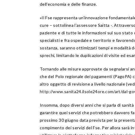
dell'economia e delle finanze.
«Il Fse rappresenta un'innovazione fondamentale p
cure – sottolinea l'assessore Saitta -. Attraverso
paziente e di tutte le informazioni sul suo stato
specialisti e fra ospedale e territorio e favoren
sostanza, saranno ottimizzati tempi e modalità deg
sprechi, limitando le duplicazioni di visite ed esa
Tornando alle misure approvate da segnalarsi anch
che del Polo regionale dei pagamenti (PagoPA) c
altro oggetto di revisione a livello nazionale (vedi
http://www.sanita24.ilsole24ore.com/art/dal-go
Insomma, dopo diversi anni che si parla di sanità
garantire quei servizi che potrebbero davvero far
prossimo 30 giugno data prevista per la presentazi
compimento dei servizi del Fse. Per allora sarà i