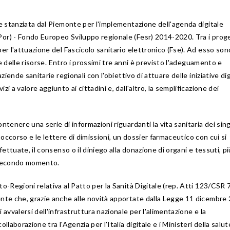
te stanziata dal Piemonte per l'implementazione dell'agenda digitale
Por) - Fondo Europeo Sviluppo regionale (Fesr) 2014-2020. Tra i proge
per l'attuazione del Fascicolo sanitario elettronico (Fse). Ad esso son
ale delle risorse. Entro i prossimi tre anni è previsto l'adeguamento e
ziende sanitarie regionali con l'obiettivo di attuare delle iniziative dig
i a valore aggiunto ai cittadini e, dall'altro, la semplificazione dei
ntenere una serie di informazioni riguardanti la vita sanitaria dei sing
o soccorso e le lettere di dimissioni, un dossier farmaceutico con cui si
fettuate, il consenso o il diniego alla donazione di organi e tessuti, pi
n secondo momento.
to-Regioni relativa al Patto per la Sanità Digitale (rep. Atti 123/CSR 
ente che, grazie anche alle novità apportate dalla Legge 11 dicembre
 avvalersi dell'infrastruttura nazionale per l'alimentazione e la
llaborazione tra l'Agenzia per l'Italia digitale e i Ministeri della salut