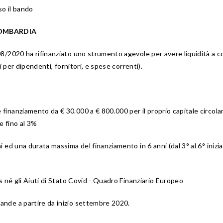
so il bando
LOMBARDIA
8/2020 ha rifinanziato uno strumento agevole per avere liquidità a c
i per dipendenti, fornitori, e spese correnti).
inanziamento da € 30.000 a € 800.000 per il proprio capitale circola
e fino al 3%
ed una durata massima del finanziamento in 6 anni (dal 3° al 6° inizia 
s né gli Aiuti di Stato Covid - Quadro Finanziario Europeo
nde a partire da inizio settembre 2020.