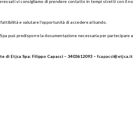
eressati vi consigliamo di prendere contatto in tempi stretti con il n
attibilità e valutare l’opportunità di accedere al bando.
jca Spa può predisporre la documentazione necessaria per partecipare a
te di Etjca Spa: Filippo Capacci – 3403612093 –
fcapacci@etjca.it