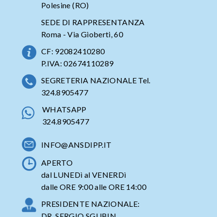
Polesine (RO)
SEDE DI RAPPRESENTANZA
Roma - Via Gioberti, 60
CF: 92082410280
P.IVA: 02674110289
SEGRETERIA NAZIONALE Tel.
324.8905477
WHATSAPP
324.8905477
INFO@ANSDIPP.IT
APERTO
dal LUNEDì al VENERDì
dalle ORE 9:00 alle ORE 14:00
PRESIDENTE NAZIONALE:
DR. SERGIO SGUBIN